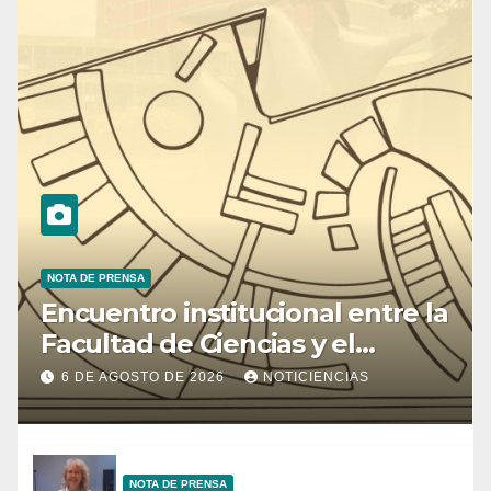
NOTA DE PRENSA
Encuentro institucional entre la
Facultad de Ciencias y el
Ministerio de Ciencia y
6 DE AGOSTO DE 2026
NOTICIENCIAS
Tecnología
NOTA DE PRENSA