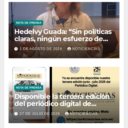
NOTA DE PRENSA
Hedelvy Guada: “Sin políticas
claras, ningún esfuerzo de
conservación rendirá frutos”
1 DE AGOSTO DE 2026
NOTICIENCIAS
NOTA DE PRENSA
Disponible la tercera edición
del periódico digital de
Noticiencias 2026
27 DE JULIO DE 2026
NOTICIENCIAS