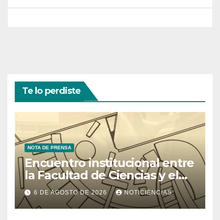
Te lo perdiste
NOTA DE PRENSA
Encuentro institucional entre
la Facultad de Ciencias y el
Ministerio de Ciencia y
6 DE AGOSTO DE 2026
NOTICIENCIAS
Tecnología