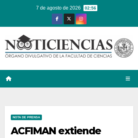
Ir
7 de agosto de 2026
02:56
al
contenido
NOTA DE PRENSA
ACFIMAN extiende