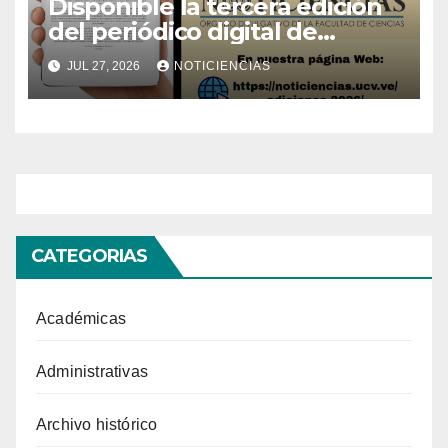
Disponible la tercera edición
del periódico digital de
Noticiencias 2026
JUL 27, 2026
NOTICIENCIAS
CATEGORIAS
Académicas
Administrativas
Archivo histórico