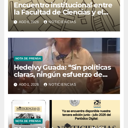
Encuentro institucional entre
la Facultad de Ciencias y el
Ministerio de Ciencia y
AGO 6, 2026
NOTICIENCIAS
Tecnología
NOTA DE PRENSA
Hedelvy Guada: “Sin políticas
claras, ningún esfuerzo de
conservación rendirá frutos”
AGO 1, 2026
NOTICIENCIAS
NOTA DE PRENSA