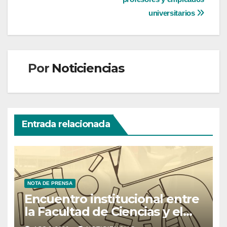
entradas
universitarios
Por
Noticiencias
Entrada relacionada
NOTA DE PRENSA
Encuentro institucional entre
la Facultad de Ciencias y el
Ministerio de Ciencia y