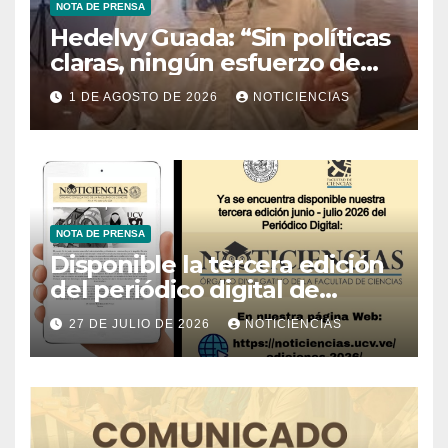
NOTA DE PRENSA
Hedelvy Guada: “Sin políticas
claras, ningún esfuerzo de
conservación rendirá frutos”
1 DE AGOSTO DE 2026
NOTICIENCIAS
NOTA DE PRENSA
Disponible la tercera edición
del periódico digital de
Noticiencias 2026
27 DE JULIO DE 2026
NOTICIENCIAS