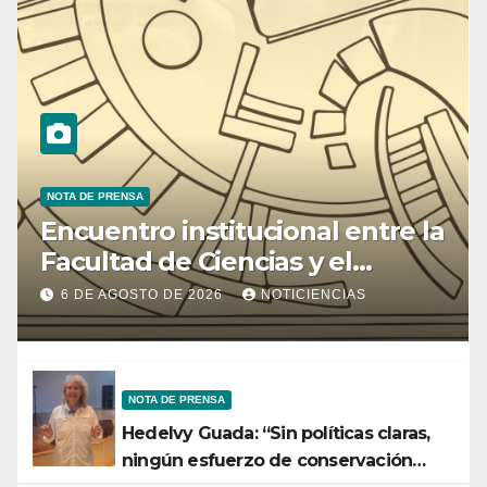
NOTA DE PRENSA
Encuentro institucional entre la
Facultad de Ciencias y el
Ministerio de Ciencia y
6 DE AGOSTO DE 2026
NOTICIENCIAS
Tecnología
NOTA DE PRENSA
Hedelvy Guada: “Sin políticas claras,
ningún esfuerzo de conservación