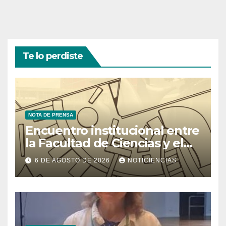
Te lo perdiste
NOTA DE PRENSA
Encuentro institucional entre
la Facultad de Ciencias y el
Ministerio de Ciencia y
6 DE AGOSTO DE 2026
NOTICIENCIAS
Tecnología