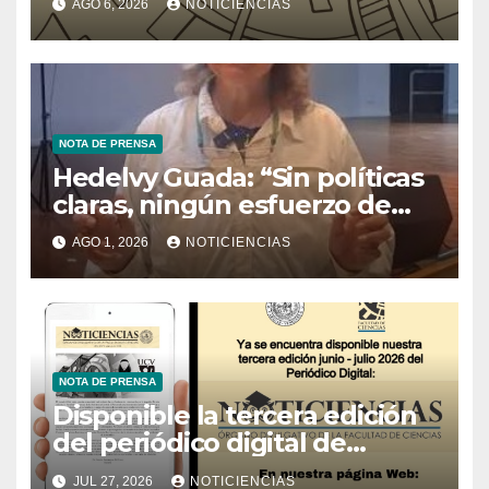
AGO 6, 2026
NOTICIENCIAS
Tecnología
NOTA DE PRENSA
Hedelvy Guada: “Sin políticas
claras, ningún esfuerzo de
conservación rendirá frutos”
AGO 1, 2026
NOTICIENCIAS
NOTA DE PRENSA
Disponible la tercera edición
del periódico digital de
Noticiencias 2026
JUL 27, 2026
NOTICIENCIAS