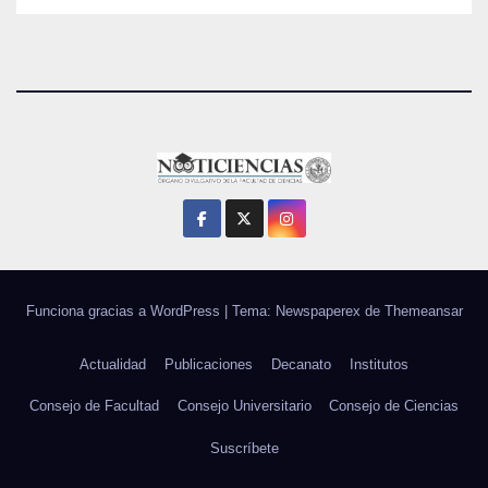
Funciona gracias a WordPress
|
Tema: Newspaperex de
Themeansar
Actualidad
Publicaciones
Decanato
Institutos
Consejo de Facultad
Consejo Universitario
Consejo de Ciencias
Suscríbete