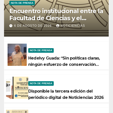
NOTA DE PRENSA
Encuentro institucional entre la
Facultad de Ciencias y el
Ministerio de Ciencia y
6 DE AGOSTO DE 2026
NOTICIENCIAS
Tecnología
NOTA DE PRENSA
Hedelvy Guada: “Sin políticas claras,
ningún esfuerzo de conservación
rendirá frutos”
NOTA DE PRENSA
Disponible la tercera edición del
periódico digital de Noticiencias 2026