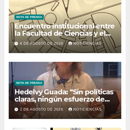
NOTA DE PRENSA
Encuentro institucional entre
la Facultad de Ciencias y el
Ministerio de Ciencia y
6 DE AGOSTO DE 2026
NOTICIENCIAS
Tecnología
NOTA DE PRENSA
Hedelvy Guada: “Sin políticas
claras, ningún esfuerzo de
conservación rendirá frutos”
1 DE AGOSTO DE 2026
NOTICIENCIAS