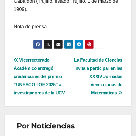
Gabaldón (Trujillo, estado Trujillo, 1 de marzo de
1909).
Nota de prensa
Navegación
Vicerrectorado
La Facultad de Ciencias
Académico entregó
invita a participar en las
de
credenciales del premio
XXXIV Jornadas
entradas
“UNESCO IIOE 2025” a
Venezolanas de
investigadores de la UCV
Matemáticas
Por
Noticiencias