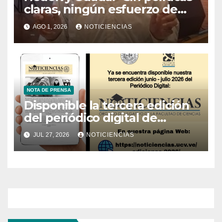
claras, ningún esfuerzo de
conservación rendirá frutos”
AGO 1, 2026
NOTICIENCIAS
NOTA DE PRENSA
Disponible la tercera edición
del periódico digital de
Noticiencias 2026
JUL 27, 2026
NOTICIENCIAS